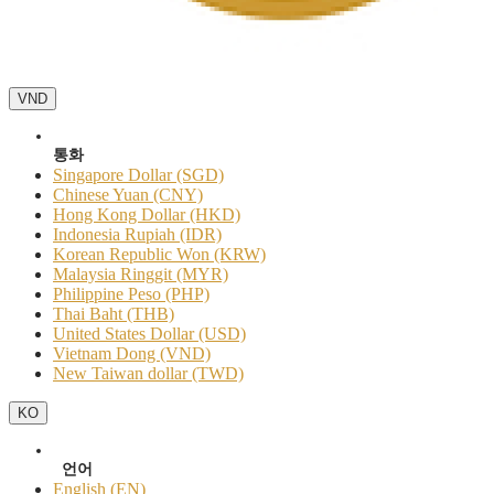
VND
통화
Singapore Dollar (SGD)
Chinese Yuan (CNY)
Hong Kong Dollar (HKD)
Indonesia Rupiah (IDR)
Korean Republic Won (KRW)
Malaysia Ringgit (MYR)
Philippine Peso (PHP)
Thai Baht (THB)
United States Dollar (USD)
Vietnam Dong (VND)
New Taiwan dollar (TWD)
KO
언어
English (EN)