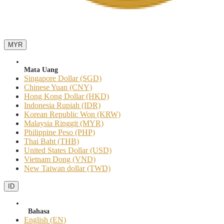
MYR
Mata Uang
Singapore Dollar (SGD)
Chinese Yuan (CNY)
Hong Kong Dollar (HKD)
Indonesia Rupiah (IDR)
Korean Republic Won (KRW)
Malaysia Ringgit (MYR)
Philippine Peso (PHP)
Thai Baht (THB)
United States Dollar (USD)
Vietnam Dong (VND)
New Taiwan dollar (TWD)
ID
Bahasa
English (EN)