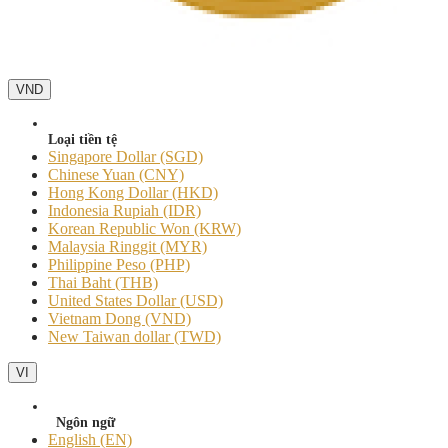
VND
Loại tiền tệ
Singapore Dollar (SGD)
Chinese Yuan (CNY)
Hong Kong Dollar (HKD)
Indonesia Rupiah (IDR)
Korean Republic Won (KRW)
Malaysia Ringgit (MYR)
Philippine Peso (PHP)
Thai Baht (THB)
United States Dollar (USD)
Vietnam Dong (VND)
New Taiwan dollar (TWD)
VI
Ngôn ngữ
English (EN)