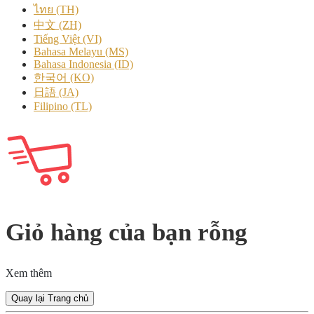
ไทย (TH)
中文 (ZH)
Tiếng Việt (VI)
Bahasa Melayu (MS)
Bahasa Indonesia (ID)
한국어 (KO)
日語 (JA)
Filipino (TL)
Giỏ hàng của bạn rỗng
Xem thêm
Quay lại Trang chủ