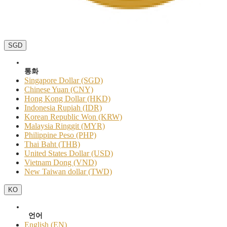
SGD
통화
Singapore Dollar (SGD)
Chinese Yuan (CNY)
Hong Kong Dollar (HKD)
Indonesia Rupiah (IDR)
Korean Republic Won (KRW)
Malaysia Ringgit (MYR)
Philippine Peso (PHP)
Thai Baht (THB)
United States Dollar (USD)
Vietnam Dong (VND)
New Taiwan dollar (TWD)
KO
언어
English (EN)