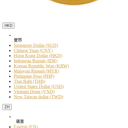
HKD
货币
Singapore Dollar (SGD)
Chinese Yuan (CNY)
Hong Kong Dollar (HKD)
Indonesia Rupiah (IDR)
Korean Republic Won (KRW)
Malaysia Ringgit (MYR)
Philippine Peso (PHP)
Thai Baht (THB)
United States Dollar (USD)
Vietnam Dong (VND)
New Taiwan dollar (TWD)
ZH
语言
English (EN)